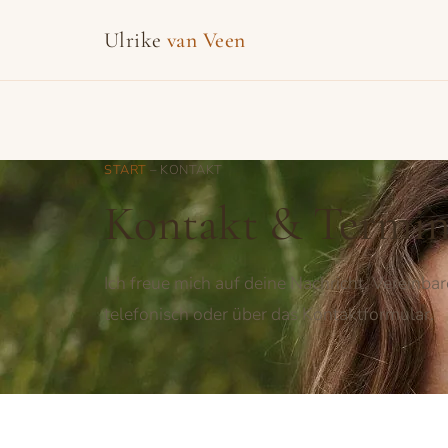
Ulrike
van Veen
START
– KONTAKT
Kontakt & Termin
Ich freue mich auf deine Nachricht. Vereinba
telefonisch oder über das Kontaktformular.