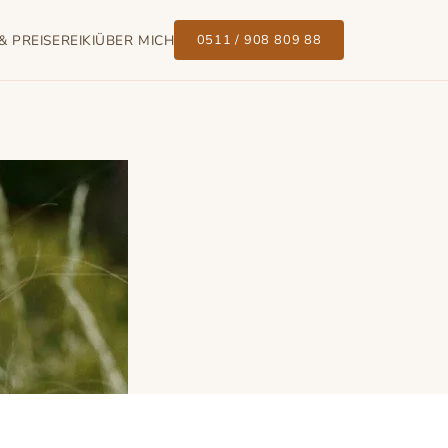
& PREISE
REIKI
ÜBER MICH
0511 / 908 809 88