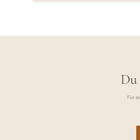
Du 
Für e